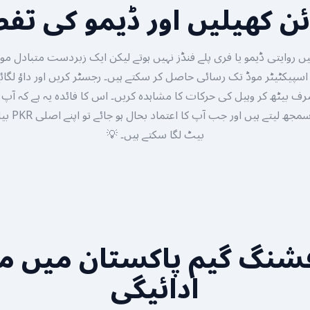
ئن کھیلیں اور ڈیمو کی ت
یں روایتی ڈیمو یا فری پلے فنڈز نہیں ہوتے لیکن ایک زبردست متبادل مو
تک صرف بیٹھ کر وہیل کی حرکات کا مشاہدہ کریں۔ اس کا فائدہ یہ ہے کہ 
گیم پلے میکین
بیٹ لگا سکتے ہیں۔ 💡
شنگ گیم پاکستان میں م
ادائیگی