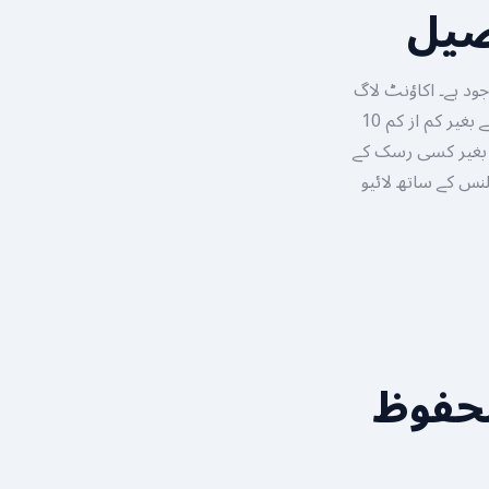
فصیل
جود ہے۔ اکاؤنٹ لاگ
ان کرنے کے بعد آپ اسپیکٹیٹر موڈ تک رسائی حاصل کر سکتے ہیں۔ رجسٹر کریں اور داؤ لگائے بغیر کم از کم 10
آپ بغیر کسی رسک کے
کس سمجھ لیتے ہیں اور جب آپ کا اعتماد بحال ہو جائے تو اپنے اصلی PKR بیلنس کے ساتھ لائیو
حفوظ