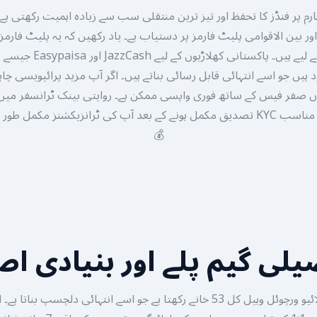
م پر فنڈز کا تحفظ اور تیز ترین منتقلی سب سے زیادہ اہمیت رکھتی ہ
زائد عمر کے افراد کے لیے ہیں۔
تک لے سکتا ہے لیکن مناسب KYC تصدیق مکمل ہونے کے بعد آپ کی ٹرانزیکشنز مکم
💰
لی گیم پلے اور بنیادی ا