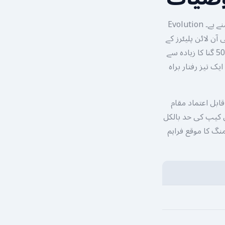
لائیو کیسینو انڈسٹری میں ارکٹک کی برفیلی جھیلوں کا سنسنی خیز تجربہ اب آپ کے سامنے ہے۔ Evolution
 جو پاکستانی آن لائن پلیئرز کے
لیے ایک نیا اور اختراعی جوش و خروش لاتا ہے۔ جب آپ اسکرین پر اسپن دیکھتے ہیں تو 5000 گنا کا زیادہ سے
ک تیز رفتار براہ
 میں ایک خاص اور قابل اعتماد مقام
ن کیپ کی حد بالکل
نگ کا موقع فراہم