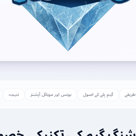
طریقے
گیم پلے کے اصول
بونس اور موبائل آپشنز
نتیجہ
نگ گیم کی تکنیکی خص