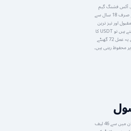
ے۔ آئس فشنگ گیم
پاکستان کے مستند اور بین الاقوامی پلیٹ فارمز پر دستیاب ہے۔ یاد رکھیں کہ یہ پلیٹ فارمز صرف 18 سال سے
 پاکستانی کھلاڑیوں کے لیے JazzCash اور Easypaisa جیسے مقبول اور تیز ترین
مقامی طریقے موجود ہیں جو اسے انتہائی قابل رسائی بناتے ہیں۔ اگر آپ مزید پرائیویسی چاہتے ہیں تو USDT کا
استعمال کریں جہاں صفر فیس کے ساتھ فوری واپسی ممکن ہے۔ روایتی بینک ٹرانسفر میں یہ عمل 72 گھنٹے
ل طور پر محفوظ رہتی ہیں۔
صول
یہ جدید آر این جی لائیو ورچوئل وہیل کل 53 خانے رکھتا ہے جو اسے انتہائی دلچسپ بناتا ہے۔ ان میں سے 46 لیف