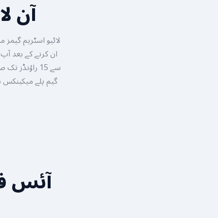
آن لا
لائیو اسٹریم گیمز م
سے 15 راؤنڈز 
آئس ف