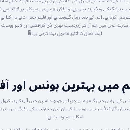
سیگمنٹس ہیں جہاں 1:1 کے تناسب سے بر
ویض کرتا ہے۔ اس کے بعد وہیل گھومتا ہے اور فلیپر جس خانے پر رکتا ہ
س سارے عمل میں اے آر کے زبردست تھری ڈی گرافکس اور لائیو ہوسٹ
ایک کمال کا لائیو ماحول پیدا کرتی ہے۔ 🖥️
م میں بہترین بونس اور آفر
اس کے بونس منی گیمز میں چھپا ہے جو چند اسپن میں آپ کے بینکرو
 یہاں گارنٹیڈ ونز نہیں ہوتیں لیکن ان تین مچھلیوں کے راؤنڈز میں زبرد
امکان موجود ہوتا ہے: