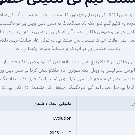
کی جانب سے تیار کردہ یہ لائیو گیم شو ایک 53 سیگمنٹ پر مبنی منی وہیل ہے
کسی بھی وقت آپ کا بیلنس بدل سکتا ہے۔ یہ کوئی عام سلاٹ نہیں بلکہ ای
راست ایکشن ہے جو آپ کو ہر سیکنڈ متوجہ رکھتا ہے۔ 🔥
اس گیم کا ریاضیاتی ماڈل اور RTP رینج اسے Evolution پورٹ فولیو
نالوجی سے لیس یہ وہیل ایک متوازن اتار چڑھاؤ پیش کرتا ہے جس میں و
عداد و شمار کو سمجھ کر اسپن کرتے ہیں تو یہ پلیٹ فارم ایک شفاف گیم
کرتا ہے۔ ذیل میں اس کے اہم تکنیکی پہلوؤں کی تفصیل دی گئی ہے۔ 📈
ز
تکنیکی اعداد و شمار
Evolution
اگست 2025