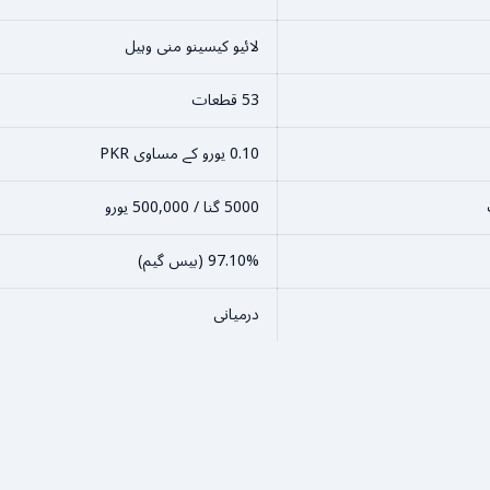
لائیو کیسینو منی وہیل
53 قطعات
0.10 یورو کے مساوی PKR
5000 گنا / 500,000 یورو
97.10% (بیس گیم)
درمیانی