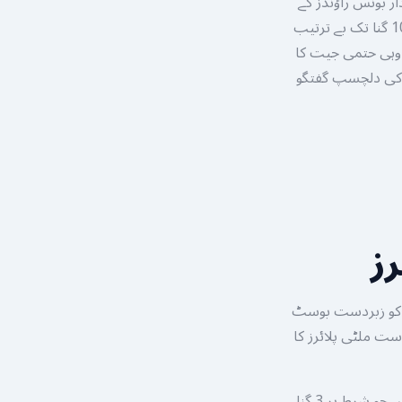
ابری کی ادائیگی ہوتی ہے جبکہ باقی 7 خانے شاندار بونس راؤنڈز کے
لیے مخصوص ہیں۔ جب بیٹنگ کی ونڈو بند ہوتی ہے تو ایلگورتھم بیس سیکٹرز پر 3 گنا سے 10 گنا تک بے ترتیب
ے وہی حتمی جیت کا
 کی دلچسپ گفتگو
ز
ل کو زبردست بوسٹ
ست ملٹی پلائرز کا
لٹل بلیوز: یہ وہیل پر 4 حصوں میں موجود ہیں اور سب سے زیادہ ظاہر ہونے والا بونس ہیں جو شرط پر 3 گنا