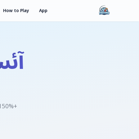
How to Play
App
آئس
+150% خوش آمدید بونس اور 30 مفت اسپنز پہلے ڈپازٹ پر حاصل کریں