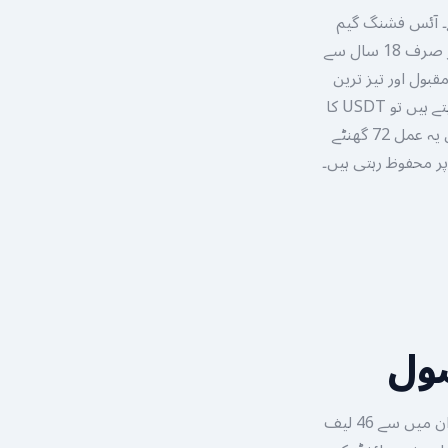
ے۔ آئس فشنگ گیم
پاکستان کے مستند اور بین الاقوامی پلیٹ فارمز پر دستیاب ہے۔ یاد رکھیں کہ یہ پلیٹ فارمز صرف 18 سال سے
 پاکستانی کھلاڑیوں کے لیے JazzCash اور Easypaisa جیسے مقبول اور تیز ترین
مقامی طریقے موجود ہیں جو اسے انتہائی قابل رسائی بناتے ہیں۔ اگر آپ مزید پرائیویسی چاہتے ہیں تو USDT کا
استعمال کریں جہاں صفر فیس کے ساتھ فوری واپسی ممکن ہے۔ روایتی بینک ٹرانسفر میں یہ عمل 72 گھنٹے
ل طور پر محفوظ رہتی ہیں۔
صول
یہ جدید آر این جی لائیو ورچوئل وہیل کل 53 خانے رکھتا ہے جو اسے انتہائی دلچسپ بناتا ہے۔ ان میں سے 46 لیف