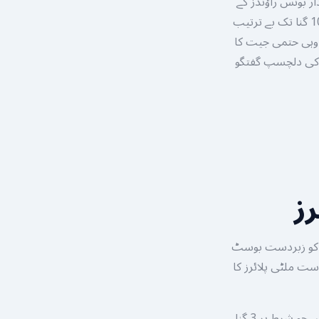
ابری کی ادائیگی ہوتی ہے جبکہ باقی 7 خانے شاندار بونس راؤنڈز کے
لیے مخصوص ہیں۔ جب بیٹنگ کی ونڈو بند ہوتی ہے تو ایلگورتھم بیس سیکٹرز پر 3 گنا سے 10 گنا تک بے ترتیب
ے وہی حتمی جیت کا
 کی دلچسپ گفتگو
ز
ل کو زبردست بوسٹ
ست ملٹی پلائرز کا
لٹل بلیوز: یہ وہیل پر 4 حصوں میں موجود ہیں اور سب سے زیادہ ظاہر ہونے والا بونس ہیں جو شرط پر 3 گنا