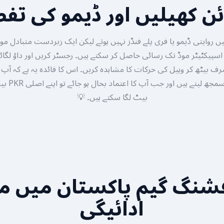
ئن کھیلیں اور ڈیمو کی ت
یں روایتی ڈیمو یا فری پلے فنڈز نہیں ہوتے لیکن ایک زبردست متبادل مو
تک صرف بیٹھ کر وہیل کی حرکات کا مشاہدہ کریں۔ اس کا فائدہ یہ ہے کہ 
گیم پلے میکین
بیٹ لگا سکتے ہیں۔ 💡
شنگ گیم پاکستان میں م
ادائیگی