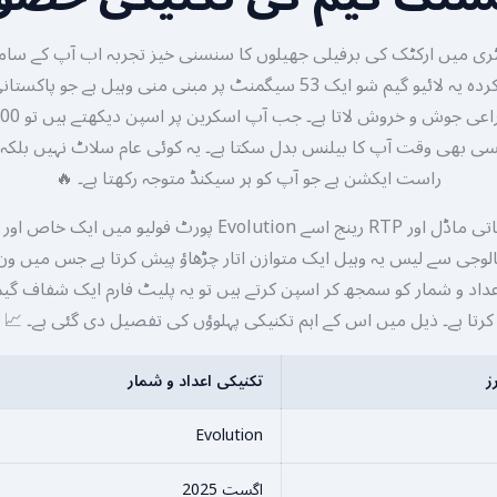
کی جانب سے تیار کردہ یہ لائیو گیم شو ایک 53 سیگمنٹ پر مبنی منی وہیل ہے
کسی بھی وقت آپ کا بیلنس بدل سکتا ہے۔ یہ کوئی عام سلاٹ نہیں بلکہ ای
راست ایکشن ہے جو آپ کو ہر سیکنڈ متوجہ رکھتا ہے۔ 🔥
اس گیم کا ریاضیاتی ماڈل اور RTP رینج اسے Evolution پورٹ فولیو
نالوجی سے لیس یہ وہیل ایک متوازن اتار چڑھاؤ پیش کرتا ہے جس میں و
عداد و شمار کو سمجھ کر اسپن کرتے ہیں تو یہ پلیٹ فارم ایک شفاف گیم
کرتا ہے۔ ذیل میں اس کے اہم تکنیکی پہلوؤں کی تفصیل دی گئی ہے۔ 📈
ز
تکنیکی اعداد و شمار
Evolution
اگست 2025