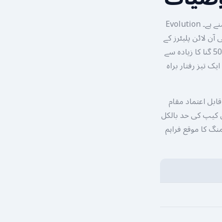
لائیو کیسینو انڈسٹری میں ارکٹک کی برفیلی جھیلوں کا سنسنی خیز تجربہ اب آپ کے سامنے ہے۔ Evolution
 جو پاکستانی آن لائن پلیئرز کے
لیے ایک نیا اور اختراعی جوش و خروش لاتا ہے۔ جب آپ اسکرین پر اسپن دیکھتے ہیں تو 5000 گنا کا زیادہ سے
ک تیز رفتار براہ
 میں ایک خاص اور قابل اعتماد مقام
ن کیپ کی حد بالکل
نگ کا موقع فراہم