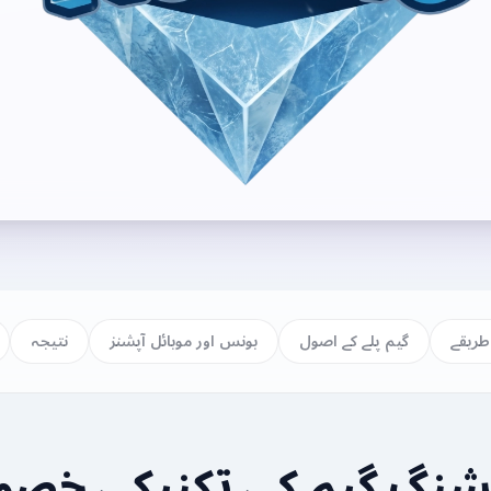
طریقے
گیم پلے کے اصول
بونس اور موبائل آپشنز
نتیجہ
نگ گیم کی تکنیکی خص