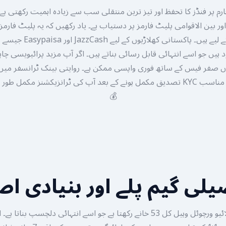
م پر فنڈز کا تحفظ اور تیز ترین منتقلی سب سے زیادہ اہمیت رکھتی ہ
زائد عمر کے افراد کے لیے ہیں۔
تک لے سکتا ہے لیکن مناسب KYC تصدیق مکمل ہونے کے بعد آپ کی ٹرانزیکشنز مکم
💰
لی گیم پلے اور بنیادی ا