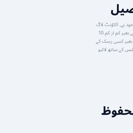
فصیل
جود ہے۔ اکاؤنٹ لاگ
ان کرنے کے بعد آپ اسپیکٹیٹر موڈ تک رسائی حاصل کر سکتے ہیں۔ رجسٹر کریں اور داؤ لگائے بغیر کم از کم 10
آپ بغیر کسی رسک کے
کس سمجھ لیتے ہیں اور جب آپ کا اعتماد بحال ہو جائے تو اپنے اصلی PKR بیلنس کے ساتھ لائیو
حفوظ