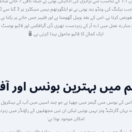
سیگمنٹس ہیں جہاں 1:1 کے تناسب سے بر
ویض کرتا ہے۔ اس کے بعد وہیل گھومتا ہے اور فلیپر جس خانے پر رکتا ہ
س سارے عمل میں اے آر کے زبردست تھری ڈی گرافکس اور لائیو ہوسٹ
ایک کمال کا لائیو ماحول پیدا کرتی ہے۔ 🖥️
م میں بہترین بونس اور آفر
اس کے بونس منی گیمز میں چھپا ہے جو چند اسپن میں آپ کے بینکرو
 یہاں گارنٹیڈ ونز نہیں ہوتیں لیکن ان تین مچھلیوں کے راؤنڈز میں زبرد
امکان موجود ہوتا ہے: