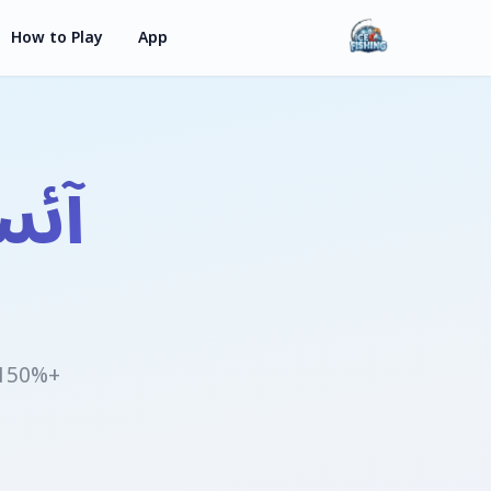
How to Play
App
آئس
+150% خوش آمدید بونس اور 30 مفت اسپنز پہلے ڈپازٹ پر حاصل کریں