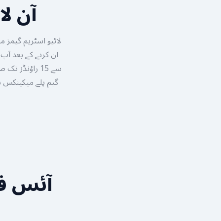
آن لا
لائیو اسٹریم گیمز م
سے 15 راؤنڈز 
آئس ف