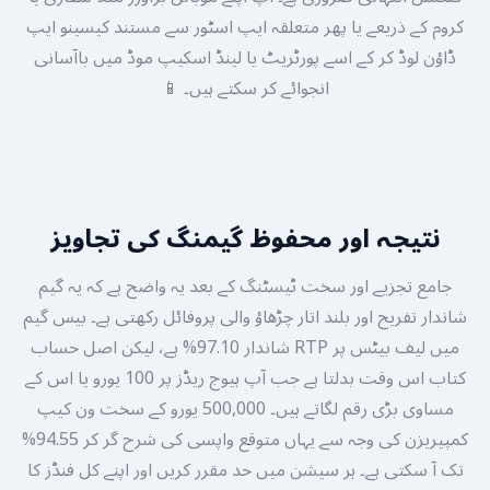
کروم کے ذریعے یا پھر متعلقہ ایپ اسٹور سے مستند کیسینو ایپ
ڈاؤن لوڈ کر کے اسے پورٹریٹ یا لینڈ اسکیپ موڈ میں باآسانی
انجوائے کر سکتے ہیں۔ 📱
نتیجہ اور محفوظ گیمنگ کی تجاویز
جامع تجزیے اور سخت ٹیسٹنگ کے بعد یہ واضح ہے کہ یہ گیم
شاندار تفریح اور بلند اتار چڑھاؤ والی پروفائل رکھتی ہے۔ بیس گیم
میں لیف بیٹس پر RTP شاندار 97.10% ہے، لیکن اصل حساب
کتاب اس وقت بدلتا ہے جب آپ ہیوج ریڈز پر 100 یورو یا اس کے
مساوی بڑی رقم لگاتے ہیں۔ 500,000 یورو کے سخت ون کیپ
کمپیریزن کی وجہ سے یہاں متوقع واپسی کی شرح گر کر 94.55%
تک آ سکتی ہے۔ ہر سیشن میں حد مقرر کریں اور اپنے کل فنڈز کا