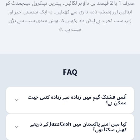
صرف 1 یا 2 فیصد ہی داؤ پر لگائیں۔ بہترین بینکرول مینجمنٹ کو
اپنائیں اور ہمیشہ ذمہ داری سے کھیلیں۔ یہ ایک سنسنی خیز اور
زبردست تجربہ ہے لیکن یاد رکھیں کہ ہوش مندی سب سے بڑی
جیت ہے۔ ⚠️
FAQ
آئس فشنگ گیم میں زیادہ سے زیادہ کتنی جیت
ممکن ہے؟
کیا میں اسے پاکستان میں JazzCash کے ذریعے
کھیل سکتا ہوں؟