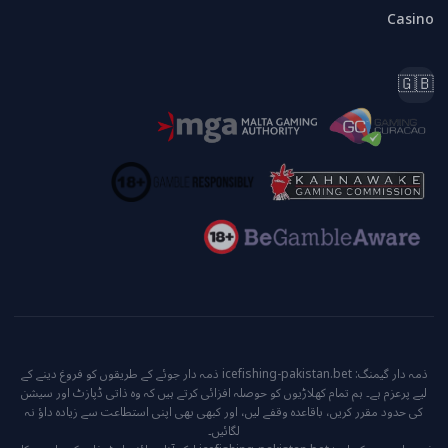
Casino
🇬🇧
ذمہ دار گیمنگ: icefishing-pakistan.bet ذمہ دار جوئے کے طریقوں کو فروغ دینے کے
لیے پرعزم ہے۔ ہم تمام کھلاڑیوں کو حوصلہ افزائی کرتے ہیں کہ وہ ذاتی ڈپازٹ اور سیشن
کی حدود مقرر کریں، باقاعدہ وقفے لیں، اور کبھی بھی اپنی استطاعت سے زیادہ داؤ نہ
لگائیں۔