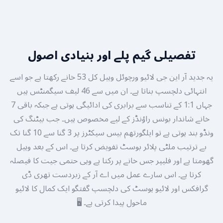
تفصیلی گیم پلے اور بنیادی اصول
یہ جدید آر این جی لائیو ورچوئل وہیل کل 53 خانے رکھتا ہے جو اسے
انتہائی دلچسپ بناتا ہے۔ ان میں سے 46 لیف سیگمنٹس ہیں
جہاں 1:1 کے تناسب سے برابری کی ادائیگی ہوتی ہے جبکہ باقی 7
خانے شاندار بونس راؤنڈز کے لیے مخصوص ہیں۔ جب بیٹنگ کی
ونڈو بند ہوتی ہے تو ایلگورتھم بیس سیکٹرز پر 3 گنا سے 10 گنا تک
بے ترتیب ملٹی پلائر بوسٹ تفویض کرتا ہے۔ اس کے بعد وہیل
گھومتا ہے اور فلیپر جس خانے پر رکتا ہے وہی حتمی جیت کا فیصلہ
کرتا ہے۔ اس سارے عمل میں اے آر کے زبردست تھری ڈی
گرافکس اور لائیو ہوسٹ کی دلچسپ گفتگو ایک کمال کا لائیو
ماحول پیدا کرتی ہے۔ 🖥️