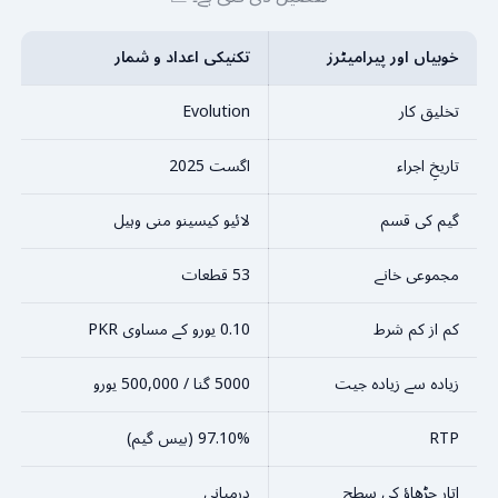
خوبیاں اور پیرامیٹرز
تکنیکی اعداد و شمار
تخلیق کار
Evolution
تاریخِ اجراء
اگست 2025
گیم کی قسم
لائیو کیسینو منی وہیل
مجموعی خانے
53 قطعات
کم از کم شرط
0.10 یورو کے مساوی PKR
زیادہ سے زیادہ جیت
5000 گنا / 500,000 یورو
RTP
97.10% (بیس گیم)
اتار چڑھاؤ کی سطح
درمیانی