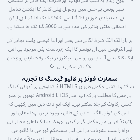
ہیوج ریڈز: یہ سب سے نایاب اور صرف ایک خانے پر مشتمل
سپر بونس ہے جس میں ورچوئل ہیلی کاپٹر کا ایکشن شامل
ہے۔ یہ بنیادی طور پر 10 گنا سے 500 گنا تک ادا کرتا ہے لیکن
ابتدائی ملٹی پلائرز کی مدد سے یہ 5000 گنا تک جا سکتا ہے۔
ہر بار الگ الگ شرط لگانے سے بچنے اور اپنا قیمتی وقت بچانے کے
لیے انٹرفیس میں آل بونسز کا ایک زبردست بٹن موجود ہے۔ اس
ایک کلک سے آپ تینوں بونس سیکٹرز پر بیک وقت اپنی پوزیشن
لاک کر سکتے ہیں۔ 💎
سمارٹ فونز پر لائیو گیمنگ کا تجربہ
یہ لائیو ایکشن مکمل طور پر HTML5 ٹیکنالوجی پر ڈیزائن کیا گیا
ہے جس کا مطلب ہے کہ آپ اسے iOS یا Android دونوں پر بغیر
کسی رکاوٹ کے چلا سکتے ہیں۔ ایک اہم بات ذہن میں رکھیں کہ
اس کی کوئی الگ اے پی کے فائل موجود نہیں لہذا جعلی اور
پائریٹڈ ایپس سے مکمل گریز کریں۔ چونکہ یہ ایک اعلیٰ معیار کی
براہ راست نشریات ہے اس لیے مستحکم فور جی یا فائیو جی
کنکشن انتہائی ضروری ہے۔ آپ اپنے موبائل براؤزر مثلاً سفاری یا