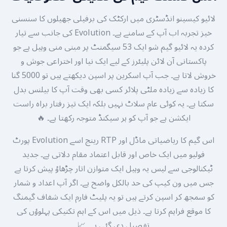
لائیو کیسینو انڈسٹری میں ارکٹک کی برفیلی جھیلوں کا سنسنی
خیز تجربہ اب آپ کے سامنے ہے۔ Evolution کی جانب سے تیار
کردہ یہ لائیو گیم شو ایک 53 سیگمنٹ پر مبنی منی وہیل ہے جو
پاکستانی آن لائن پلیئرز کے لیے ایک نیا اور اختراعی جوش و
خروش لاتا ہے۔ جب آپ اسکرین پر اسپن دیکھتے ہیں تو 5000 گنا
کا زیادہ سے زیادہ ملٹی پلائر کسی بھی وقت آپ کا بیلنس بدل
سکتا ہے۔ یہ کوئی عام سلاٹ نہیں بلکہ ایک تیز رفتار براہ راست
ایکشن ہے جو آپ کو ہر سیکنڈ متوجہ رکھتا ہے۔ 🔥
اس گیم کا ریاضیاتی ماڈل اور RTP رینج اسے Evolution پورٹ
فولیو میں ایک خاص اور قابل اعتماد مقام دلاتی ہے۔ جدید
ٹیکنالوجی سے لیس یہ وہیل ایک متوازن اتار چڑھاؤ پیش کرتا ہے
جس میں ون کیپ کی حد بالکل واضح ہے۔ اگر آپ اعداد و شمار
کو سمجھ کر اسپن کرتے ہیں تو یہ پلیٹ فارم ایک شفاف گیمنگ
کا موقع فراہم کرتا ہے۔ ذیل میں اس کے اہم تکنیکی پہلوؤں کی
تفصیل دی گئی ہے۔ 📈