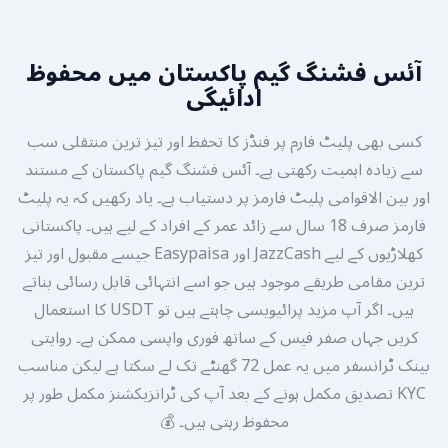
آئس فشنگ گیم پاکستان میں محفوظ
ادائیگی
کسی بھی پلیٹ فارم پر فنڈز کا تحفظ اور تیز ترین منتقلی سب
سے زیادہ اہمیت رکھتی ہے۔ آئس فشنگ گیم پاکستان کے مستند
اور بین الاقوامی پلیٹ فارمز پر دستیاب ہے۔ یاد رکھیں کہ یہ پلیٹ
فارمز صرف 18 سال سے زائد عمر کے افراد کے لیے ہیں۔ پاکستانی
کھلاڑیوں کے لیے JazzCash اور Easypaisa جیسے مقبول اور تیز
ترین مقامی طریقے موجود ہیں جو اسے انتہائی قابل رسائی بناتے
ہیں۔ اگر آپ مزید پرائیویسی چاہتے ہیں تو USDT کا استعمال
کریں جہاں صفر فیس کے ساتھ فوری واپسی ممکن ہے۔ روایتی
بینک ٹرانسفر میں یہ عمل 72 گھنٹے تک لے سکتا ہے لیکن مناسب
KYC تصدیق مکمل ہونے کے بعد آپ کی ٹرانزیکشنز مکمل طور پر
محفوظ رہتی ہیں۔ 💰