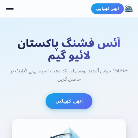
ابھی کھیلیں
آئس فشنگ پاکستان
لائیو گیم
+150% خوش آمدید بونس اور 30 مفت اسپنز پہلے ڈپازٹ پر
حاصل کریں
ابھی کھیلیں